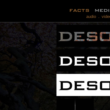
facts
med
audio
vide
.