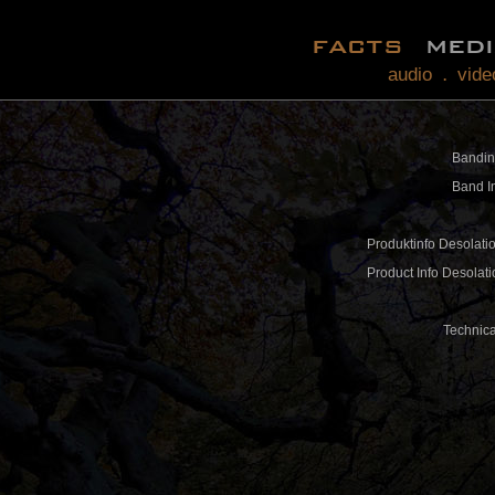
facts
med
audio
vide
.
Bandin
Band In
Produktinfo Desolati
Product Info Desolat
Technica